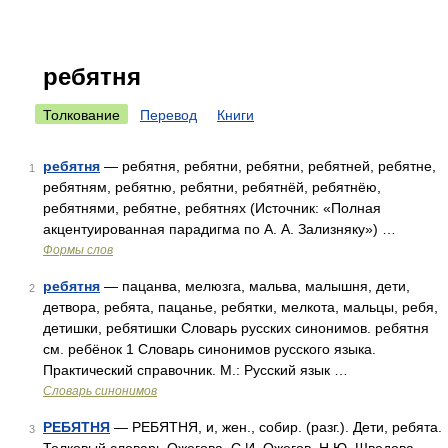
ребятня
Толкование
Перевод
Книги
ребятня
— ребятня, ребятни, ребятни, ребятней, ребятне,
1
ребятням, ребятню, ребятни, ребятнёй, ребятнёю,
ребятнями, ребятне, ребятнях (Источник: «Полная
акцентуированная парадигма по А. А. Зализняку») …
Формы слов
ребятня
— пацанва, мелюзга, мальва, малышня, дети,
2
детвора, ребята, пацанье, ребятки, мелкота, мальцы, ребя,
детишки, ребятишки Словарь русских синонимов. ребятня
см. ребёнок 1 Словарь синонимов русского языка.
Практический справочник. М.: Русский язык …
Словарь синонимов
РЕБЯТНЯ
— РЕБЯТНЯ, и, жен., собир. (разг.). Дети, ребята.
3