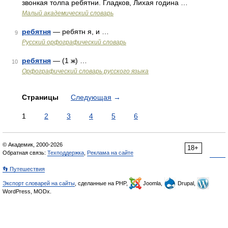
звонкая толпа ребятни. Гладков, Лихая година …
Малый академический словарь
ребятня
— ребятн я, и …
9
Русский орфографический словарь
ребятня
— (1 ж) …
10
Орфографический словарь русского языка
Страницы
Следующая
→
1
2
3
4
5
6
© Академик, 2000-2026
18+
Обратная связь:
Техподдержка
,
Реклама на сайте
👣 Путешествия
Экспорт словарей на сайты
, сделанные на PHP,
Joomla,
Drupal,
WordPress, MODx.