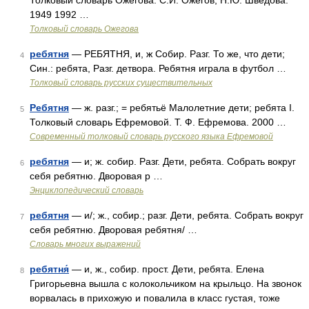
Толковый словарь Ожегова. С.И. Ожегов, Н.Ю. Шведова.
1949 1992 …
Толковый словарь Ожегова
ребятня
— РЕБЯТНЯ, и, ж Собир. Разг. То же, что дети;
4
Син.: ребята, Разг. детвора. Ребятня играла в футбол …
Толковый словарь русских существительных
Ребятня
— ж. разг.; = ребятьё Малолетние дети; ребята I.
5
Толковый словарь Ефремовой. Т. Ф. Ефремова. 2000 …
Современный толковый словарь русского языка Ефремовой
ребятня
— и; ж. собир. Разг. Дети, ребята. Собрать вокруг
6
себя ребятню. Дворовая р …
Энциклопедический словарь
ребятня
— и/; ж., собир.; разг. Дети, ребята. Собрать вокруг
7
себя ребятню. Дворовая ребятня/ …
Словарь многих выражений
ребятня́
— и, ж., собир. прост. Дети, ребята. Елена
8
Григорьевна вышла с колокольчиком на крыльцо. На звонок
ворвалась в прихожую и повалила в класс густая, тоже